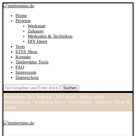
Home
Projekte
Werkstatt
Zuhause
Methoden & Techniken
DIY Ideen
Tests
ETSY Shop
Kontakt
Timbertime Tools
FAQ
Impressum
Datenschutz
Suchen
Timbertime: DIY Projekte - DIY Ideen - Holzprojekte -
Woodworking - Werkzeug News - Renovieren - Sanieren - Haus &
Garten