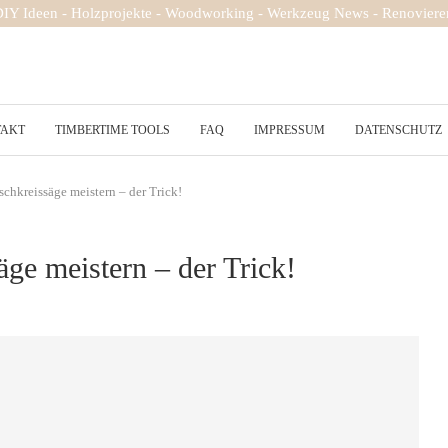
 DIY Ideen - Holzprojekte - Woodworking - Werkzeug News - Renovieren
TAKT
TIMBERTIME TOOLS
FAQ
IMPRESSUM
DATENSCHUTZ
chkreissäge meistern – der Trick!
ge meistern – der Trick!