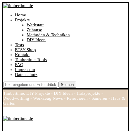
Home
Projekte
Werkstatt
Zuhause
Methoden & Techniken
DIY Ideen
Tests
ETSY Shop
Kontakt
Timbertime Tools
FAQ
Impressum
Datenschutz
Suchen
Timbertime: DIY Projekte - DIY Ideen - Holzprojekte -
Woodworking - Werkzeug News - Renovieren - Sanieren - Haus &
Garten