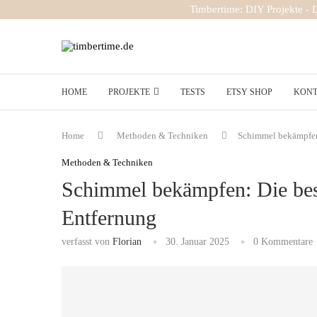
Timbertime: DIY Projekte -
HOME
PROJEKTE
TESTS
ETSY SHOP
KON
Home
Methoden & Techniken
Schimmel bekämpfen
Methoden & Techniken
Schimmel bekämpfen: Die bes
Entfernung
verfasst von
Florian
30. Januar 2025
0 Kommentare