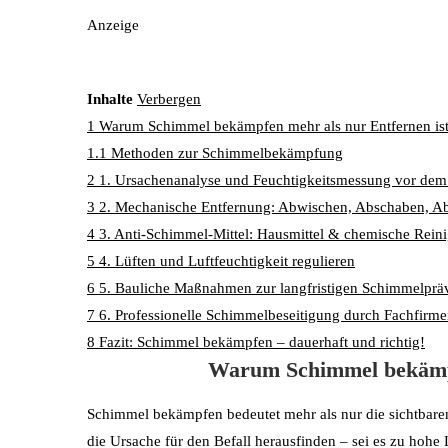
Anzeige
Inhalte
Verbergen
1
Warum Schimmel bekämpfen mehr als nur Entfernen is
1.1
Methoden zur Schimmelbekämpfung
2
1. Ursachenanalyse und Feuchtigkeitsmessung vor de
3
2. Mechanische Entfernung: Abwischen, Abschaben, A
4
3. Anti-Schimmel-Mittel: Hausmittel & chemische Reini
5
4. Lüften und Luftfeuchtigkeit regulieren
6
5. Bauliche Maßnahmen zur langfristigen Schimmelprä
7
6. Professionelle Schimmelbeseitigung durch Fachfirm
8
Fazit: Schimmel bekämpfen – dauerhaft und richtig!
Warum Schimmel bekämpf
Schimmel bekämpfen bedeutet mehr als nur die sichtbare
die Ursache für den Befall herausfinden – sei es zu hohe 