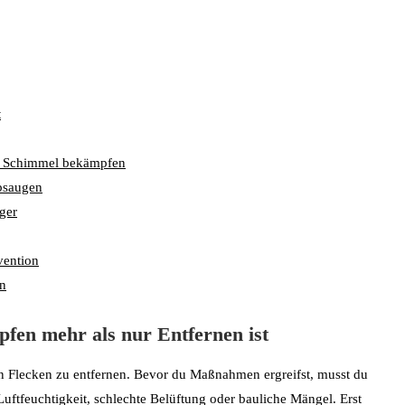
t
m Schimmel bekämpfen
bsaugen
ger
vention
en
en mehr als nur Entfernen ist
n Flecken zu entfernen. Bevor du Maßnahmen ergreifst, musst du
Luftfeuchtigkeit, schlechte Belüftung oder bauliche Mängel. Erst