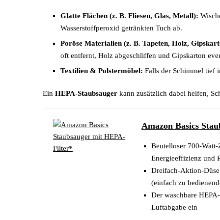
Glatte Flächen (z. B. Fliesen, Glas, Metall):
Wische
Wasserstoffperoxid getränkten Tuch ab.
Poröse Materialien (z. B. Tapeten, Holz, Gipskart
oft entfernt, Holz abgeschliffen und Gipskarton eve
Textilien & Polstermöbel:
Falls der Schimmel tief i
Ein
HEPA-Staubsauger
kann zusätzlich dabei helfen, Sc
Amazon Basics Stau
Beutelloser 700-Watt
Energieeffizienz und 
Dreifach-Aktion-Düse
(einfach zu bedienend
Der waschbare HEPA-12
Luftabgabe ein