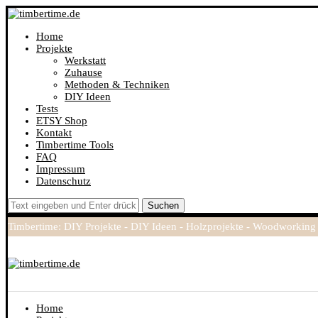
Home
Projekte
Werkstatt
Zuhause
Methoden & Techniken
DIY Ideen
Tests
ETSY Shop
Kontakt
Timbertime Tools
FAQ
Impressum
Datenschutz
Suchen
Timbertime: DIY Projekte - DIY Ideen - Holzprojekte - Woodworking
Home