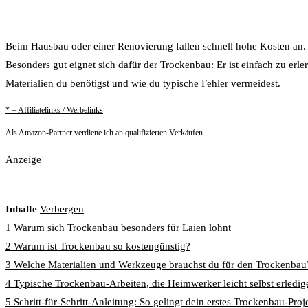
Beim Hausbau oder einer Renovierung fallen schnell hohe Kosten an. 
Besonders gut eignet sich dafür der Trockenbau: Er ist einfach zu erl
Materialien du benötigst und wie du typische Fehler vermeidest.
* = Affiliatelinks / Werbelinks
Als Amazon-Partner verdiene ich an qualifizierten Verkäufen.
Anzeige
Inhalte
Verbergen
1
Warum sich Trockenbau besonders für Laien lohnt
2
Warum ist Trockenbau so kostengünstig?
3
Welche Materialien und Werkzeuge brauchst du für den Trockenbau
4
Typische Trockenbau-Arbeiten, die Heimwerker leicht selbst erledi
5
Schritt-für-Schritt-Anleitung: So gelingt dein erstes Trockenbau-Proj