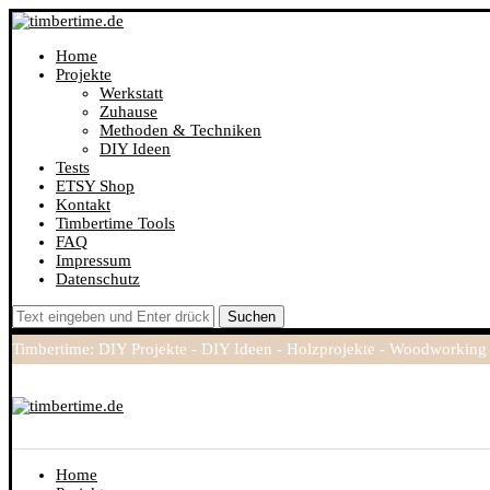
Home
Projekte
Werkstatt
Zuhause
Methoden & Techniken
DIY Ideen
Tests
ETSY Shop
Kontakt
Timbertime Tools
FAQ
Impressum
Datenschutz
Suchen
Timbertime: DIY Projekte - DIY Ideen - Holzprojekte - Woodworking
Home