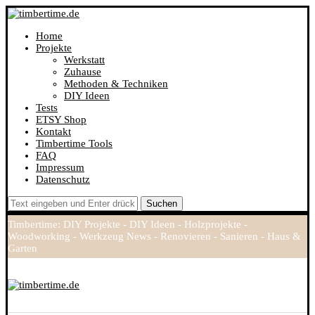
Home
Projekte
Werkstatt
Zuhause
Methoden & Techniken
DIY Ideen
Tests
ETSY Shop
Kontakt
Timbertime Tools
FAQ
Impressum
Datenschutz
Suchen
Timbertime: DIY Projekte - DIY Ideen - Holzprojekte -
Woodworking - Werkzeug News - Renovieren - Sanieren - Haus &
Garten