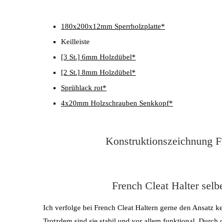
180x200x12mm Sperrholzplatte*
Keilleiste
[3 St.] 6mm Holzdübel*
[2 St.] 8mm Holzdübel*
Sprühlack rot*
4x20mm Holzschrauben Senkkopf*
Konstruktionszeichnung F
French Cleat Halter selb
Ich verfolge bei French Cleat Haltern gerne den Ansatz k
Trotzdem sind sie stabil und vor allem funktional. Durch 