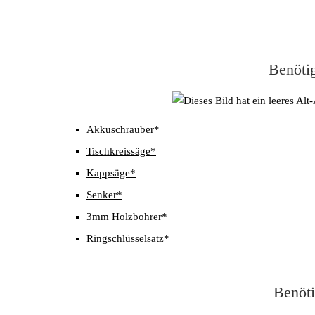
Benöti
Akkuschrauber*
Tischkreissäge*
Kappsäge*
Senker*
3mm Holzbohrer*
Ringschlüsselsatz*
Benöti