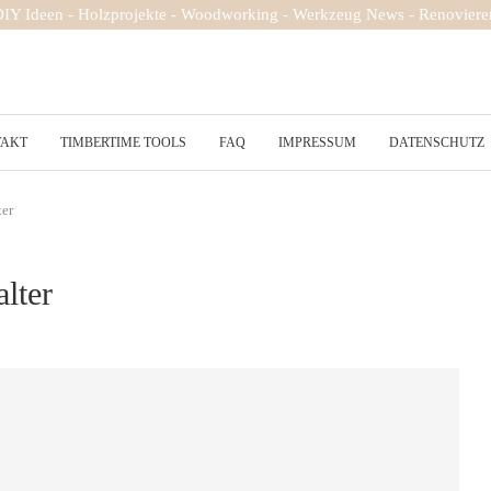
 DIY Ideen - Holzprojekte - Woodworking - Werkzeug News - Renovieren
TAKT
TIMBERTIME TOOLS
FAQ
IMPRESSUM
DATENSCHUTZ
ter
lter