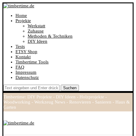
Home
Projekte
Werkstatt
Zuhause
Methoden & Techniken
DIY Ideen
Tests
ETSY Shop
Kontakt
Timbertime Tools
FAQ
Impressum
Datenschutz
Suchen
Timbertime: DIY Projekte - DIY Ideen - Holzprojekte -
Woodworking - Werkzeug News - Renovieren - Sanieren - Haus &
Garten