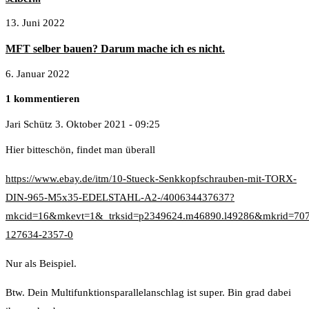
13. Juni 2022
MFT selber bauen? Darum mache ich es nicht.
6. Januar 2022
1 kommentieren
Jari Schütz
3. Oktober 2021 - 09:25
Hier bitteschön, findet man überall
https://www.ebay.de/itm/10-Stueck-Senkkopfschrauben-mit-TORX-
DIN-965-M5x35-EDELSTAHL-A2-/400634437637?
mkcid=16&mkevt=1&_trksid=p2349624.m46890.l49286&mkrid=707
127634-2357-0
Nur als Beispiel.
Btw. Dein Multifunktionsparallelanschlag ist super. Bin grad dabei