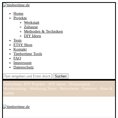
Home
Projekte
Werkstatt
Zuhause
Methoden & Techniken
DIY Ideen
Tests
ETSY Shop
Kontakt
Timbertime Tools
FAQ
Impressum
Datenschutz
Suchen
Timbertime: DIY Projekte - DIY Ideen - Holzprojekte -
Woodworking - Werkzeug News - Renovieren - Sanieren - Haus &
Garten