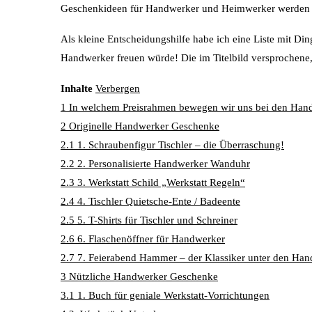
Geschenkideen für Handwerker und Heimwerker werden 
Als kleine Entscheidungshilfe habe ich eine Liste mit Di
Handwerker freuen würde! Die im Titelbild versprochene,
Inhalte
Verbergen
1
In welchem Preisrahmen bewegen wir uns bei den Ha
2
Originelle Handwerker Geschenke
2.1
1. Schraubenfigur Tischler – die Überraschung!
2.2
2. Personalisierte Handwerker Wanduhr
2.3
3. Werkstatt Schild „Werkstatt Regeln“
2.4
4. Tischler Quietsche-Ente / Badeente
2.5
5. T-Shirts für Tischler und Schreiner
2.6
6. Flaschenöffner für Handwerker
2.7
7. Feierabend Hammer – der Klassiker unter den Ha
3
Nützliche Handwerker Geschenke
3.1
1. Buch für geniale Werkstatt-Vorrichtungen