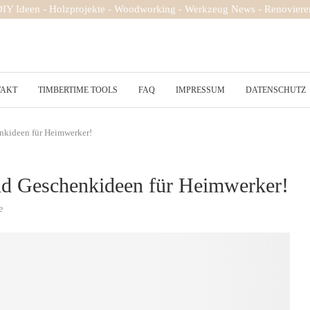
 DIY Ideen - Holzprojekte - Woodworking - Werkzeug News - Renovieren
TAKT
TIMBERTIME TOOLS
FAQ
IMPRESSUM
DATENSCHUTZ
nkideen für Heimwerker!
d Geschenkideen für Heimwerker!
e