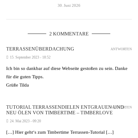
30. Juni 2026
2 KOMMENTARE
TERRASSENÜBERDACHUNG
ANTWORTEN
15. September 2023 - 18:52
Ich bin so dankbar auf diese Webseite gestoßen zu sein. Danke
für die guten Tipps.
Grüße Tilda
TUTORIAL TERRASSENDIELEN ENTGRAUEN UND
ANTWORTEN
NEU ÖLEN VON TIMBERTIME – TIMBERLOVE
24. Mai 2023 - 09:20
[…] Hier geht‘s zum Timbertime Terrassen-Tutorial […]