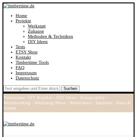
Home
Projekte
Werkstatt
Zuhause
Methoden & Techniken
DIY Ideen
Tests
ETSY Shop
Kontakt
Timbertime Tools
FAQ
Impressum
Datenschutz
Suchen
Timbertime: DIY Projekte - DIY Ideen - Holzprojekte -
Woodworking - Werkzeug News - Renovieren - Sanieren - Haus &
Garten