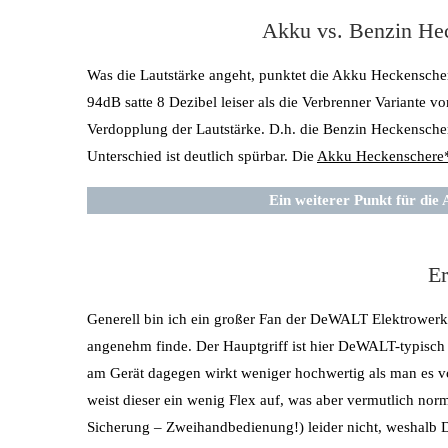
Akku vs. Benzin Hec
Was die Lautstärke angeht, punktet die Akku Heckenscher
94dB satte 8 Dezibel leiser als die Verbrenner Variante 
Verdopplung der Lautstärke. D.h. die Benzin Heckenschere
Unterschied ist deutlich spürbar. Die
Akku Heckenschere
Ein weiterer Punkt für di
E
Generell bin ich ein großer Fan der DeWALT Elektrowerkz
angenehm finde. Der Hauptgriff ist hier DeWALT-typisch 
am Gerät dagegen wirkt weniger hochwertig als man es 
weist dieser ein wenig Flex auf, was aber vermutlich norm
Sicherung – Zweihandbedienung!) leider nicht, weshalb D