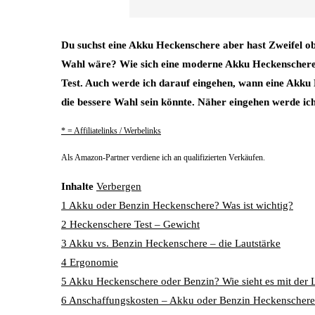
Du suchst eine Akku Heckenschere aber hast Zweifel ob 
Wahl wäre? Wie sich eine moderne Akku Heckenschere g
Test. Auch werde ich darauf eingehen, wann eine Akku 
die bessere Wahl sein könnte. Näher eingehen werde
* = Affiliatelinks / Werbelinks
Als Amazon-Partner verdiene ich an qualifizierten Verkäufen.
Inhalte
Verbergen
1
Akku oder Benzin Heckenschere? Was ist wichtig?
2
Heckenschere Test – Gewicht
3
Akku vs. Benzin Heckenschere – die Lautstärke
4
Ergonomie
5
Akku Heckenschere oder Benzin? Wie sieht es mit der 
6
Anschaffungskosten – Akku oder Benzin Heckenschere