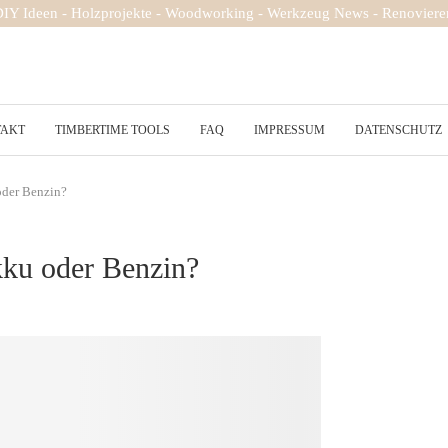
 DIY Ideen - Holzprojekte - Woodworking - Werkzeug News - Renovieren
TAKT
TIMBERTIME TOOLS
FAQ
IMPRESSUM
DATENSCHUTZ
oder Benzin?
ku oder Benzin?