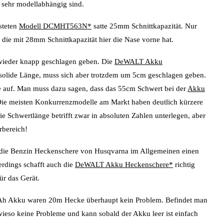
 sehr modellabhängig sind.
steten
Modell DCMHT563N*
satte 25mm Schnittkapazität. Nur
ie mit 28mm Schnittkapazität hier die Nase vorne hat.
wieder knapp geschlagen geben. Die
DeWALT Akku
 solide Länge, muss sich aber trotzdem um 5cm geschlagen geben.
 auf. Man muss dazu sagen, dass das 55cm Schwert bei der
Akku
. Die meisten Konkurrenzmodelle am Markt haben deutlich kürzere
 Schwertlänge betrifft zwar in absoluten Zahlen unterlegen, aber
rbereich!
die Benzin Heckenschere von Husqvarna im Allgemeinen einen
erdings schafft auch die
DeWALT Akku Heckenschere*
richtig
ür das Gerät.
.0Ah Akku waren 20m Hecke überhaupt kein Problem. Befindet man
so keine Probleme und kann sobald der Akku leer ist einfach