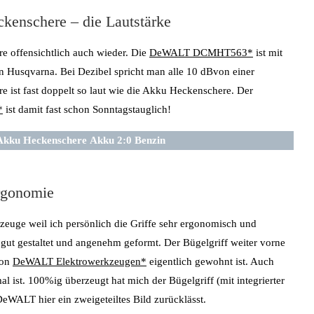
kenschere – die Lautstärke
e offensichtlich auch wieder. Die
DeWALT DCMHT563*
ist mit
von Husqvarna. Bei Dezibel spricht man alle 10 dBvon einer
 ist fast doppelt so laut wie die Akku Heckenschere. Der
*
ist damit fast schon Sonntagstauglich!
e Akku Heckenschere
Akku 2:0 Benzin
rgonomie
euge weil ich persönlich die Griffe sehr ergonomisch und
gut gestaltet und angenehm geformt. Der Bügelgriff weiter vorne
von
DeWALT Elektrowerkzeugen*
eigentlich gewohnt ist. Auch
al ist. 100%ig überzeugt hat mich der Bügelgriff (mit integrierter
eWALT hier ein zweigeteiltes Bild zurücklässt.