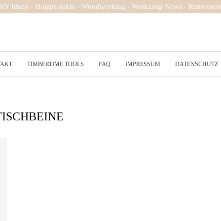
 DIY Ideen - Holzprojekte - Woodworking - Werkzeug News - Renovieren
TAKT
TIMBERTIME TOOLS
FAQ
IMPRESSUM
DATENSCHUTZ
TISCHBEINE