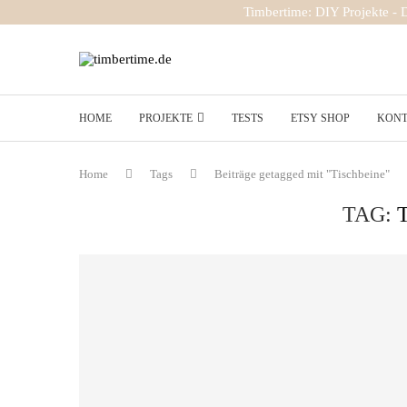
Timbertime: DIY Projekte -
HOME
PROJEKTE
TESTS
ETSY SHOP
KON
Home
Tags
Beiträge getagged mit "Tischbeine"
TAG: