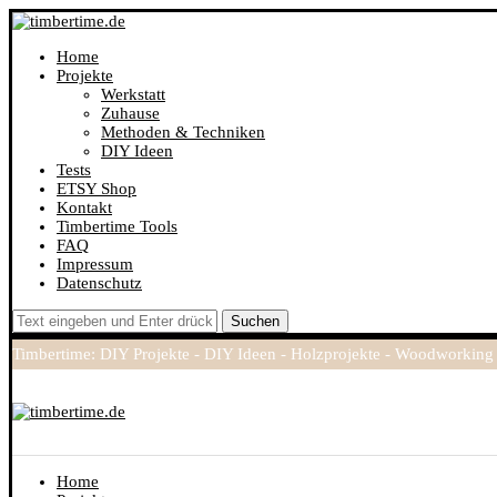
Home
Projekte
Werkstatt
Zuhause
Methoden & Techniken
DIY Ideen
Tests
ETSY Shop
Kontakt
Timbertime Tools
FAQ
Impressum
Datenschutz
Suchen
Timbertime: DIY Projekte - DIY Ideen - Holzprojekte - Woodworking
Home